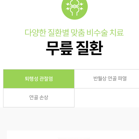
퇴행성 관절염
반월상 연골 파열
연골 손상