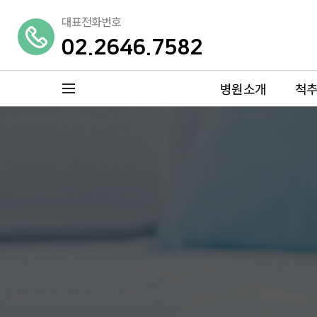
대표전화번호
02.2646.7582
병원소개
척
메뉴 열기
병원소개
척추센터
특별함
허리디스크
의료진소개
척추관협착증
둘러보기
대상포진
진료안내
목디스크
오시는길
거북목증후군