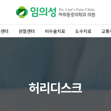
추센터
관절센터
비수술치료
도수치료
교통
관절센터
비수술치료
무릎
프롤로테라피
어깨
체외충격파치
팔꿈치
PDRN주사
족부
신경차단주사
수부
수액치료