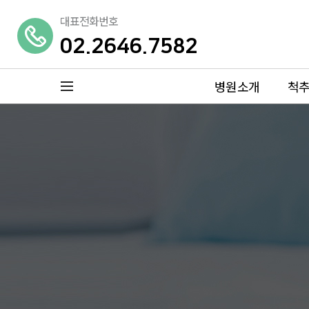
대표전화번호
02.2646.7582
병원소개
척
메뉴 열기
병원소개
척추센터
특별함
허리디스크
의료진소개
척추관협착증
둘러보기
대상포진
진료안내
목디스크
오시는길
거북목증후군