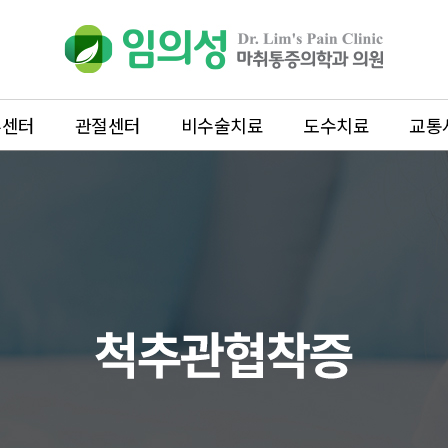
추센터
관절센터
비수술치료
도수치료
교통
관절센터
비수술치료
무릎
프롤로테라피
어깨
체외충격파치
팔꿈치
PDRN주사
족부
신경차단주사
수부
수액치료